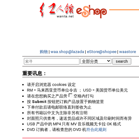
购物
|
waa.shop@lazada
|
eStore@shopee
|
waastore
重要讯息：
请开启浏览器 cookies 设定
RM = 马来西亚货币单位令吉 ； USD = 美国货币单位美元
请在您想购买之产品旁
空格内打勾
按
Submit
按钮把订购产品放置于购物篮里
下单付款后请电邮联络直到签收为止
所有书籍以中文为主除非另有注明
封面照只供查考，递送货品或许不同区域及印刷时间而有异
USB 产品中的 MP4 只有 MV 音乐视频无卡拉 OK 格式
DVD 订购者，请检查您的 DVD 机
符合此规则