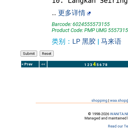
…
更多详情
Barcode: 6024555573155
Product Code: PMP UMG 5557315
类别：
LP 黑胶
|
马来语
4
< Prev
<<
1
2
3
5
6
7
8
shopping
|
waa.shop
© 1998-2026
WANITA.N
Managed and maintained b
Read our Te