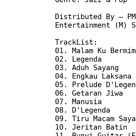
Distributed By – PMP
Entertainment (M) S
TrackList:

01. Malam Ku Bermim
02. Legenda

03. Aduh Sayang

04. Engkau Laksana 
05. Prelude D'Legen
06. Getaran Jiwa

07. Manusia

08. D'Legenda

09. Tiru Macam Saya

10. Jeritan Batin

11. Bunyi Guitar (E