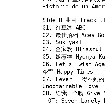
Historia de un Amor

Side B 曲目 Track li
01. 红豆冰 ABC

02. 最佳拍档 Aces Go 
03. Sukiyaki

04. 合家欢 Blissful R
05. 娘惹糕 Nyonya Kui
06. Let's Twist Ag
今宵 Happy Times

07. Fever + 得不到的
Unobtainable Love

08. 给我一个吻 Give Me
「OT: Seven Lonely 