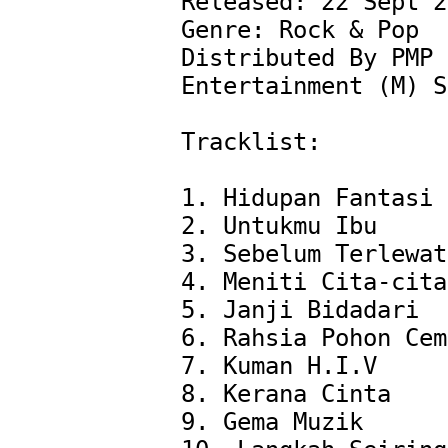
Released: 22 Sept 2
Genre: Rock & Pop

Distributed By PMP 
Entertainment (M) S
Tracklist:

1. Hidupan Fantasi

2. Untukmu Ibu

3. Sebelum Terlewat

4. Meniti Cita-cita

5. Janji Bidadari

6. Rahsia Pohon Cem
7. Kuman H.I.V

8. Kerana Cinta

9. Gema Muzik
