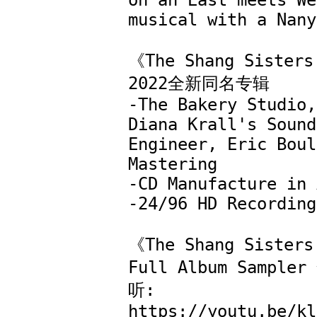
on an East meets We
musical with a Nanya
《The Shang Siste
2022全新同名专辑

-The Bakery Studio,
Diana Krall's Sound 
Engineer, Eric Boul
Mastering

-CD Manufacture in 
-24/96 HD Recording

《The Shang Sister
Full Album Sampl
听: 
https://youtu.be/kl