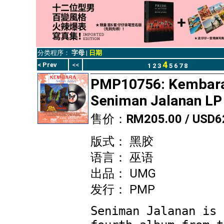
分类程序：
字母
|
日期
4
< Prev
<<
1
2
3
5
6
7
8
PMP10756: Kembara
Seniman Jalanan LP 
售价：
RM205.00 / USD6
版式： 黑胶
语言： 巫语
出品： UMG
发行： PMP
Seniman Jalanan is 