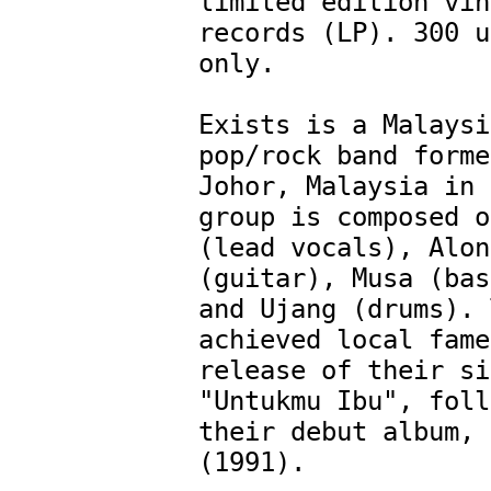
limited edition vin
records (LP). 300 u
only.

Exists is a Malaysi
pop/rock band forme
Johor, Malaysia in 
group is composed o
(lead vocals), Along
(guitar), Musa (bas
and Ujang (drums). 
achieved local fame
release of their si
"Untukmu Ibu", foll
their debut album, 
(1991). 
