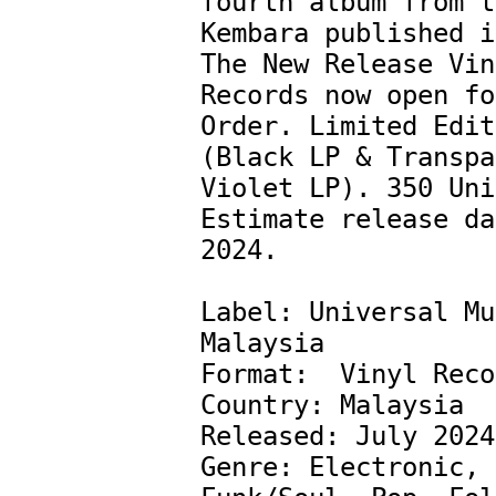
fourth album from t
Kembara published i
The New Release Vin
Records now open fo
Order. Limited Edit
(Black LP & Transpa
Violet LP). 350 Uni
Estimate release da
2024.

Label: Universal Mu
Malaysia 

Format:  Vinyl Reco
Country: Malaysia

Released: July 2024

Genre: Electronic, 