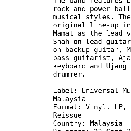
The band features b
rock and power ball
musical styles. The
original line-up in
Mamat as the lead v
Shah on lead guitar
on backup guitar, M
bass guitarist, Aja
keyboard and Ujang 
drummer.

Label: Universal Mu
Malaysia ‎

Format: Vinyl, LP, 
Reissue

Country: Malaysia
