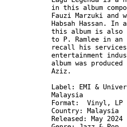
in this album compo
Fauzi Marzuki and w
Habsah Hassan. In a
this album is also 
to P. Ramlee in an 
recall his services
entertainment indus
album was produced 
Aziz.

Label: EMI & Univer
Malaysia

Format:  Vinyl, LP

Country: Malaysia

Released: May 2024

Genre: Jazz & Pop
