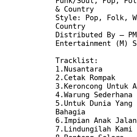
Funk/Soul, Pop, Fol
& Country

Style: Pop, Folk, W
Country

Distributed By – PMP
Entertainment (M) S
Tracklist:

1.Nusantara

2.Cetak Rompak

3.Keroncong Untuk A
4.Warung Sederhana

5.Untuk Dunia Yang 
Bahagia

6.Impian Anak Jalan
7.Lindungilah Kami
