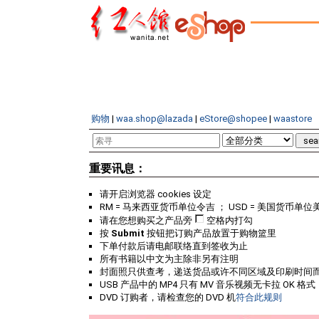
购物
|
waa.shop@lazada
|
eStore@shopee
|
waastore
重要讯息：
请开启浏览器 cookies 设定
RM = 马来西亚货币单位令吉 ； USD = 美国货币单位
请在您想购买之产品旁
空格内打勾
按
Submit
按钮把订购产品放置于购物篮里
下单付款后请电邮联络直到签收为止
所有书籍以中文为主除非另有注明
封面照只供查考，递送货品或许不同区域及印刷时间
USB 产品中的 MP4 只有 MV 音乐视频无卡拉 OK 格式
DVD 订购者，请检查您的 DVD 机
符合此规则