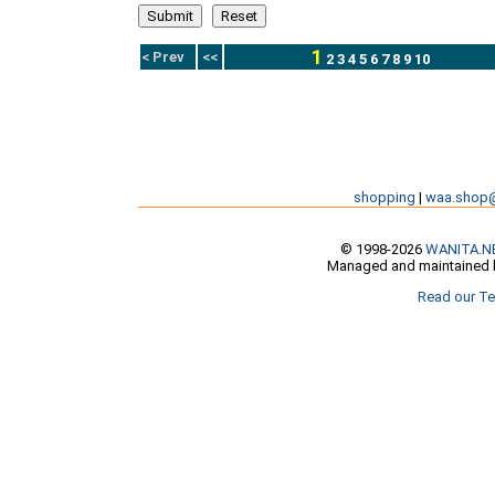
1
< Prev
<<
2
3
4
5
6
7
8
9
10
shopping
|
waa.shop
© 1998-2026
WANITA.N
Managed and maintained b
Read our Te