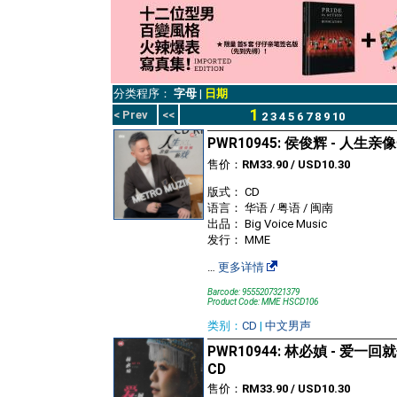
分类程序：
字母
|
日期
1
< Prev
<<
2
3
4
5
6
7
8
9
10
PWR10945: 侯俊辉 - 人生
售价：
RM33.90 / USD10.30
版式： CD
语言： 华语 / 粤语 / 闽南
出品： Big Voice Music
发行： MME
…
更多详情
Barcode: 9555207321379
Product Code: MME HSCD106
类别：
CD
|
中文男声
PWR10944: 林必媜 - 爱一
CD
售价：
RM33.90 / USD10.30