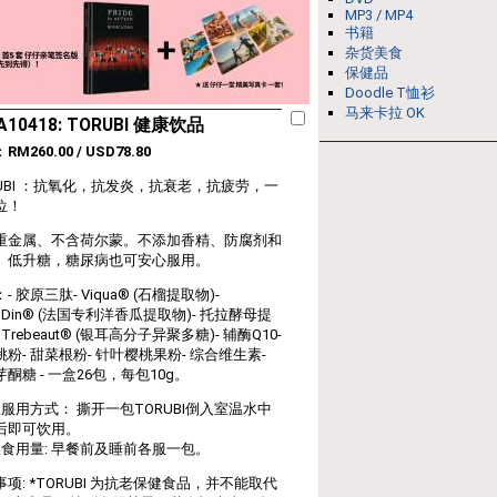
MP3 / MP4
书籍
杂货美食
保健品
Doodle T恤衫
马来卡拉 OK
10418: TORUBI 健康饮品
：
RM260.00 / USD78.80
RUBI ：抗氧化，抗发炎，抗衰⽼，抗疲劳，⼀
位！
重⾦属、不含荷尔蒙。不添加⾹精、防腐剂和
。低升糖，糖尿病也可安⼼服⽤。
- 胶原三肽- Viqua® (⽯榴提取物)-
SODin® (法国专利洋⾹⽠提取物)- 托拉酵⺟提
 Trebeaut® (银⽿⾼分⼦异聚多糖)- 辅酶Q10-
粉- 甜菜根粉- 针叶樱桃果粉- 综合维⽣素-
酮糖 - ⼀盒26包，每包10g。
议服⽤⽅式： 撕开⼀包TORUBI倒⼊室温⽔中
后即可饮⽤。
建议⻝⽤量: 早餐前及睡前各服⼀包。
项: *TORUBI 为抗⽼保健⻝品，并不能取代