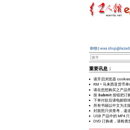
购物
|
waa.shop@lazad
重要讯息：
请开启浏览器 cookie
RM = 马来西亚货币单
请在您想购买之产品
按
Submit
按钮把订
下单付款后请电邮联
所有书籍以中文为主
封面照只供查考，递
USB 产品中的 MP4 
DVD 订购者，请检查您