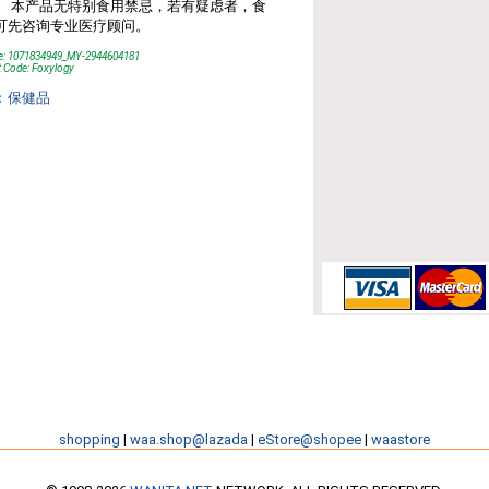
。 本产品⽆特别⻝⽤禁忌，若有疑虑者，⻝
可先咨询专业医疗顾问。
e: 1071834949_MY-2944604181
 Code: Foxylogy
：
保健品
shopping
|
waa.shop@lazada
|
eStore@shopee
|
waastore