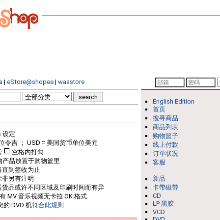
a
|
eStore@shopee
|
waastore
English Edition
首页
搜寻商品
商品列表
s 设定
购物篮子
位令吉 ； USD = 美国货币单位美元
线上付款
旁
空格内打勾
订单状况
购产品放置于购物篮里
客服
络直到签收为止
除非另有注明
新品
送货品或许不同区域及印刷时间而有异
卡帶磁带
CD
只有 MV 音乐视频无卡拉 OK 格式
LP 黑胶
的 DVD 机
符合此规则
VCD
DVD