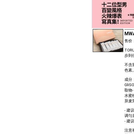
MWA
售价
TO
步到
不含
⾊素
成分：
Gli
取物-
⽔蜜桃
异⻨芽
- 建
调匀
- 
注意事