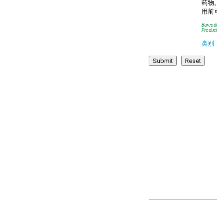
药物
⽤前
Barcod
Product
类别