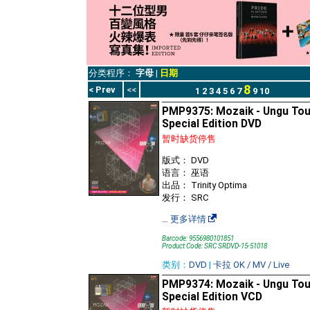
分类程序：
字母
|
日期
8
< Prev
<<
1
2
3
4
5
6
7
9
10
PMP9375: Mozaik - Ungu Tou
Special Edition DVD
暂时缺货停售
版式： DVD
语言： 巫语
出品： Trinity Optima
发行： SRC
…
更多详情
Barcode: 9556980101851
Product Code: SRC SRDVD-15-51018
类别：
DVD
|
卡拉 OK / MV / Live
PMP9374: Mozaik - Ungu Tou
Special Edition VCD