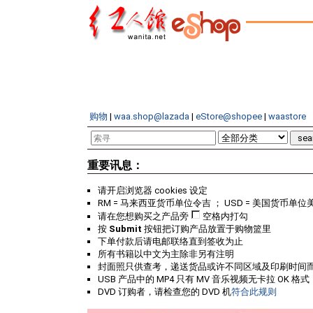
购物
|
waa.shop@lazada
|
eStore@shopee
|
waastore
重要讯息：
请开启浏览器 cookies 设定
RM = 马来西亚货币单位令吉 ； USD = 美国货币单位
请在您想购买之产品旁
空格内打勾
按
Submit
按钮把订购产品放置于购物篮里
下单付款后请电邮联络直到签收为止
所有书籍以中文为主除非另有注明
封面照只供查考，递送货品或许不同区域及印刷时间
USB 产品中的 MP4 只有 MV 音乐视频无卡拉 OK 格式
DVD 订购者，请检查您的 DVD 机
符合此规则