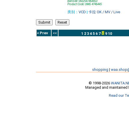
Barcode: 0602547464453
Product Code: UMG 4746445
类别：
VCD
|
卡拉 OK / MV / Live
8
< Prev
<<
1
2
3
4
5
6
7
9
10
shopping
|
waa.shop
© 1998-2026
WANITA.N
Managed and maintained b
Read our Te