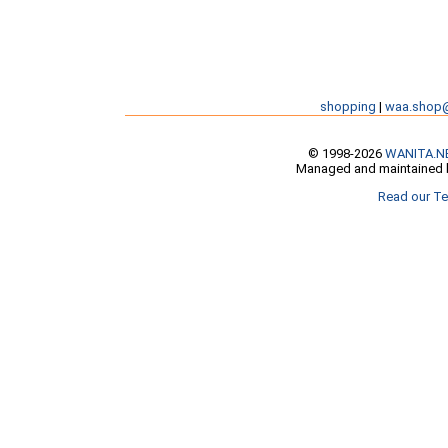
shopping
|
waa.shop
© 1998-2026
WANITA.N
Managed and maintained b
Read our Te