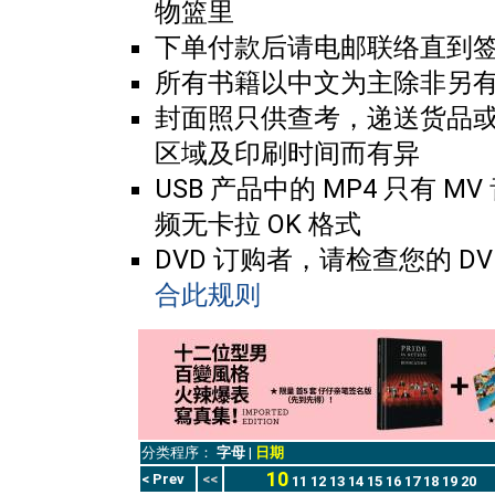
物篮里
下单付款后请电邮联络直到
所有书籍以中文为主除非另
封面照只供查考，递送货品
区域及印刷时间而有异
USB 产品中的 MP4 只有 MV
频无卡拉 OK 格式
DVD 订购者，请检查您的 DV
合此规则
分类程序：
字母
|
日期
10
< Prev
<<
11
12
13
14
15
16
17
18
19
20