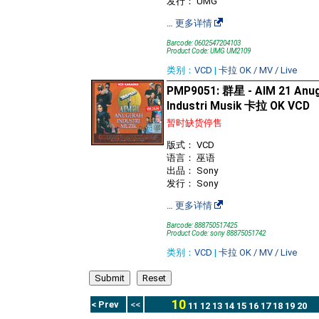
发行： UMG
…
更多详情
Barcode: 0602547204103
Product Code: UMG UM2109
类别：
VCD
|
卡拉 OK / MV / Live
PMP9051: 群星 - AIM 21 Anu
Industri Musik 卡拉 OK VCD
暂时缺货停售
版式： VCD
语言： 巫语
出品： Sony
发行： Sony
…
更多详情
Barcode: 888750517425
Product Code: sony 88875051742
类别：
VCD
|
卡拉 OK / MV / Live
10
< Prev
<<
11
12
13
14
15
16
17
18
19
20