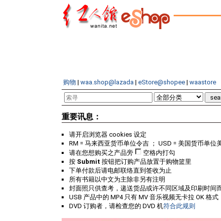
购物
|
waa.shop@lazada
|
eStore@shopee
|
waastore
重要讯息：
请开启浏览器 cookies 设定
RM = 马来西亚货币单位令吉 ； USD = 美国货币单位
请在您想购买之产品旁
空格内打勾
按
Submit
按钮把订购产品放置于购物篮里
下单付款后请电邮联络直到签收为止
所有书籍以中文为主除非另有注明
封面照只供查考，递送货品或许不同区域及印刷时间
USB 产品中的 MP4 只有 MV 音乐视频无卡拉 OK 格式
DVD 订购者，请检查您的 DVD 机
符合此规则