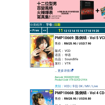
分类程序：
字母
|
日期
11
< Prev
<<
12
13
14
15
16
17
18
19
20
PMP10669: 陈俐绢 - Vol 5 VC
售价：
RM25.90 / USD7.90
版式： VCD
语言： 华语
出品： Soundlife
发行： VTR
…
更多详情
Barcode: 9555302913202
Product Code: VTR SLVCD-2191A
类别：
VCD
|
卡拉 OK / MV / Live
PMP10668: 陈俐绢 - Vol 4 C
售价：
RM28.90 / USD8.80