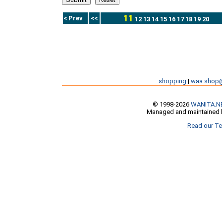
11
< Prev
<<
12
13
14
15
16
17
18
19
20
shopping
|
waa.shop
© 1998-2026
WANITA.N
Managed and maintained b
Read our Te