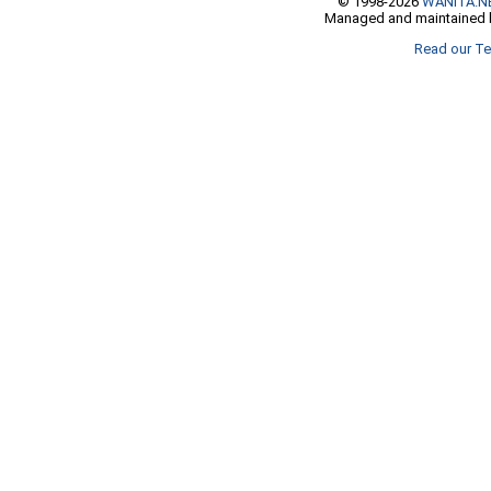
© 1998-2026
WANITA.N
Managed and maintained b
Read our Te