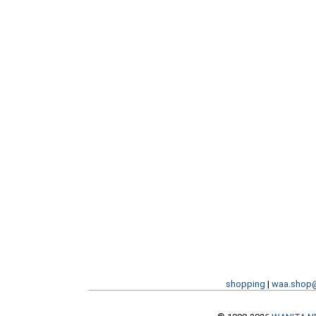
shopping
|
waa.shop