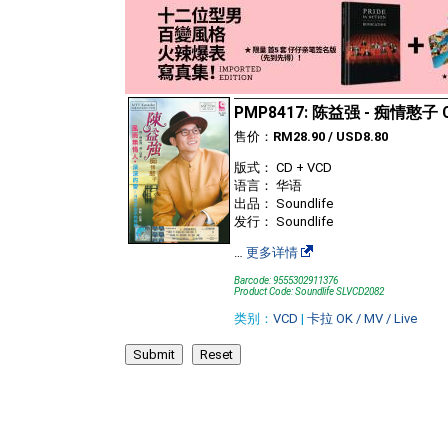
PMP8417: 陈益强 - 痴情憨子 
售价：
RM28.90 / USD8.80
版式： CD + VCD
语言： 华语
出品： Soundlife
发行： Soundlife
…
更多详情
Barcode: 9555302911376
Product Code: Soundlife SLVCD2082
类别：
VCD
|
卡拉 OK / MV / Live