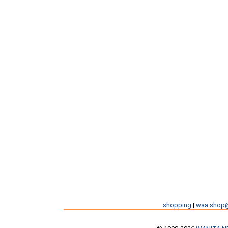
shopping
|
waa.shop