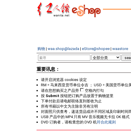
购物
|
waa.shop@lazada
|
eStore@shopee
|
waastore
重要讯息：
请开启浏览器 cookies 设定
RM = 马来西亚货币单位令吉 ； USD = 美国货币单位
请在您想购买之产品旁
空格内打勾
按
Submit
按钮把订购产品放置于购物篮里
下单付款后请电邮联络直到签收为止
所有书籍以中文为主除非另有注明
封面照只供查考，递送货品或许不同区域及印刷时间
USB 产品中的 MP4 只有 MV 音乐视频无卡拉 OK 格式
DVD 订购者，请检查您的 DVD 机
符合此规则