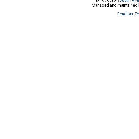
© 1998-2026
WANITA.N
Managed and maintained b
Read our Te