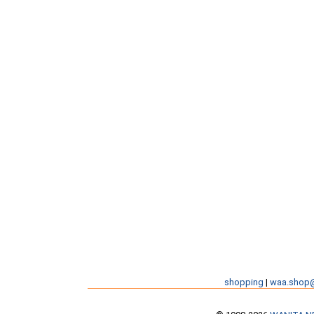
shopping
|
waa.shop