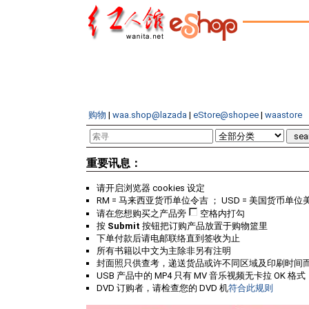
购物
|
waa.shop@lazada
|
eStore@shopee
|
waastore
重要讯息：
请开启浏览器 cookies 设定
RM = 马来西亚货币单位令吉 ； USD = 美国货币单位
请在您想购买之产品旁
空格内打勾
按
Submit
按钮把订购产品放置于购物篮里
下单付款后请电邮联络直到签收为止
所有书籍以中文为主除非另有注明
封面照只供查考，递送货品或许不同区域及印刷时间
USB 产品中的 MP4 只有 MV 音乐视频无卡拉 OK 格式
DVD 订购者，请检查您的 DVD 机
符合此规则