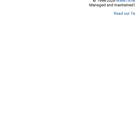
© 1998-2026
WANITA.N
Managed and maintained b
Read our Te