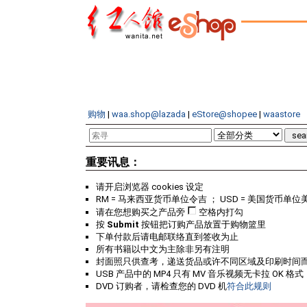
购物
|
waa.shop@lazada
|
eStore@shopee
|
waastore
重要讯息：
请开启浏览器 cookies 设定
RM = 马来西亚货币单位令吉 ； USD = 美国货币单位
请在您想购买之产品旁
空格内打勾
按
Submit
按钮把订购产品放置于购物篮里
下单付款后请电邮联络直到签收为止
所有书籍以中文为主除非另有注明
封面照只供查考，递送货品或许不同区域及印刷时间
USB 产品中的 MP4 只有 MV 音乐视频无卡拉 OK 格式
DVD 订购者，请检查您的 DVD 机
符合此规则