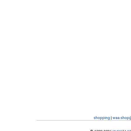
shopping
|
waa.shop