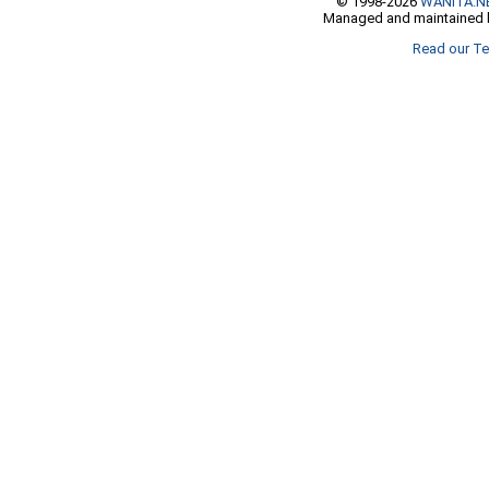
© 1998-2026
WANITA.N
Managed and maintained b
Read our Te