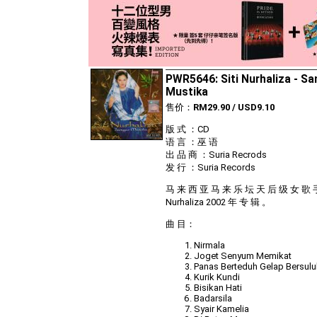
PWR5646: Siti Nurhaliza - Sa
Mustika
售价：
RM29.90 / USD9.10
版 式 ：CD
语 言 ：巫 语
出 品 商 ：Suria Recrods
发 行 ：Suria Records
马 来 西 亚 马 来 乐 坛 天 后 级 女 歌 手 
Nurhaliza 2002 年 专 辑 。
曲 目：
Nirmala
Joget Senyum Memikat
Panas Berteduh Gelap Bersulu
Kurik Kundi
Bisikan Hati
Badarsila
Syair Kamelia