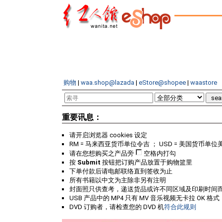
购物
|
waa.shop@lazada
|
eStore@shopee
|
waastore
重要讯息：
请开启浏览器 cookies 设定
RM = 马来西亚货币单位令吉 ； USD = 美国货币单位
请在您想购买之产品旁
空格内打勾
按
Submit
按钮把订购产品放置于购物篮里
下单付款后请电邮联络直到签收为止
所有书籍以中文为主除非另有注明
封面照只供查考，递送货品或许不同区域及印刷时间
USB 产品中的 MP4 只有 MV 音乐视频无卡拉 OK 格式
DVD 订购者，请检查您的 DVD 机
符合此规则