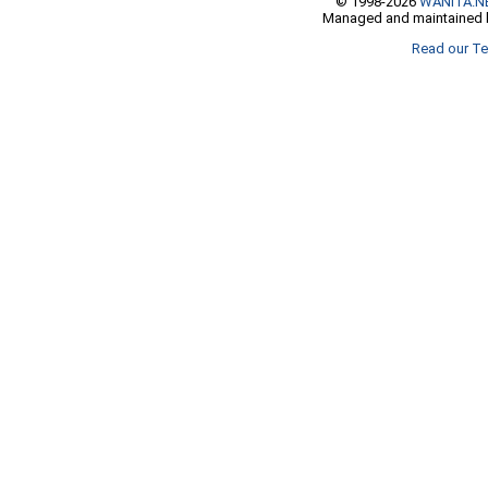
© 1998-2026
WANITA.N
Managed and maintained b
Read our Te