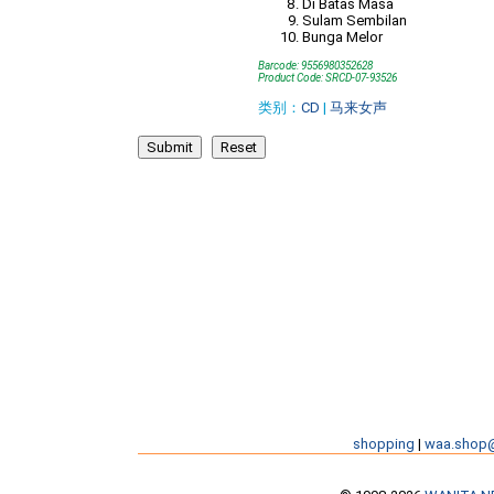
Di Batas Masa
Sulam Sembilan
Bunga Melor
Barcode: 9556980352628
Product Code: SRCD-07-93526
类别：
CD
|
马来女声
shopping
|
waa.shop