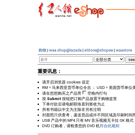
购物
|
waa.shop@lazada
|
eStore@shopee
|
waastore
重要讯息：
请开启浏览器 cookies 设定
RM = 马来西亚货币单位令吉 ； USD = 美国货币单位
请在您想购买之产品旁
空格内打勾
按
Submit
按钮把订购产品放置于购物篮里
下单付款后请电邮联络直到签收为止
所有书籍以中文为主除非另有注明
封面照只供查考，递送货品或许不同区域及印刷时间
USB 产品中的 MP4 只有 MV 音乐视频无卡拉 OK 格式
DVD 订购者，请检查您的 DVD 机
符合此规则