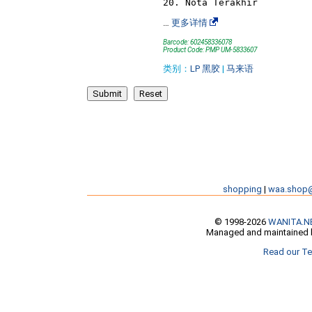
…
更多详情
Barcode: 602458336078
Product Code: PMP UM-5833607
类别：
LP 黑胶
|
马来语
shopping
|
waa.shop
© 1998-2026
WANITA.N
Managed and maintained b
Read our Te