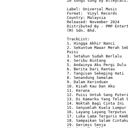
20 songs sung by Alleycats.
Label: Universal Music

Format:  Vinyl Records

Country: Malaysia

Released: November 2024

Distributed By - PMP Entert
(M) Sdn. Bhd.

TrackList:

1. Hingga Akhir Nanci

2. Sekuntum Mawar Merah Seb
Puisi

3. Setahun Sudah Berlalu

4. Seribu Bintang

5. Andainya Aku Pergi Dulu

6. Berita Dari Rantau

7. Tangisan Sekeping Hati

8. Senandung Semalam

9. Dalam Kerinduan

10. Kisah Kau Dan Aku

11. Kerana

12. Puisi Untuk Sang Puteri
13. Di Kamarku Yang Telah S
14. Noktah Bagi Cinta Ini

15. Senyumlah Kuala Lumpur

16. Layang Layang Terputus 
17. Luka Lama Terguris Kemb
18. Sampaikan Salam Cintaku
19. Gerimis Senja
