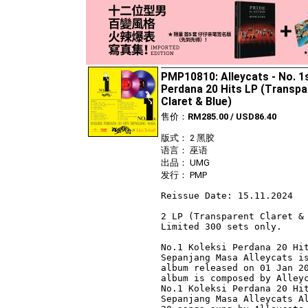
PMP10810: Alleycats - No. 1
Perdana 20 Hits LP (Transpa
Claret & Blue)
售价：
RM285.00 / USD86.40
版式： 2 黑胶
语言： 巫语
出品： UMG
发行： PMP
Reissue Date: 15.11.2024

2 LP (Transparent Claret & 
Limited 300 sets only.

No.1 Koleksi Perdana 20 Hit
Sepanjang Masa Alleycats is
album released on 01 Jan 20
album is composed by Alleyc
No.1 Koleksi Perdana 20 Hit
Sepanjang Masa Alleycats Al