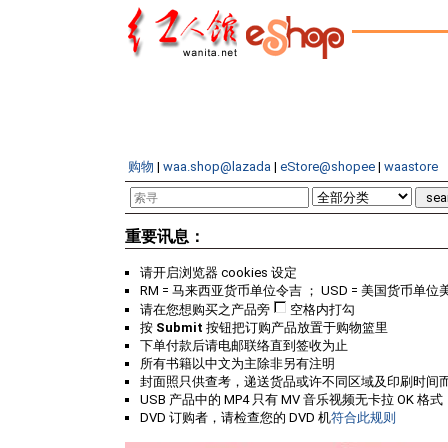
购物
|
waa.shop@lazada
|
eStore@shopee
|
waastore
重要讯息：
请开启浏览器 cookies 设定
RM = 马来西亚货币单位令吉 ； USD = 美国货币单位
请在您想购买之产品旁
空格内打勾
按
Submit
按钮把订购产品放置于购物篮里
下单付款后请电邮联络直到签收为止
所有书籍以中文为主除非另有注明
封面照只供查考，递送货品或许不同区域及印刷时间
USB 产品中的 MP4 只有 MV 音乐视频无卡拉 OK 格式
DVD 订购者，请检查您的 DVD 机
符合此规则