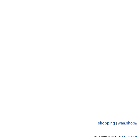
shopping
|
waa.shop