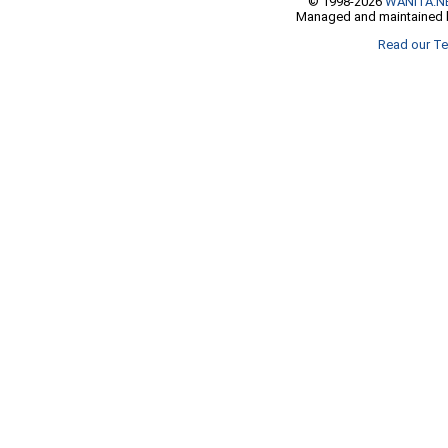
© 1998-2026
WANITA.N
Managed and maintained b
Read our Te