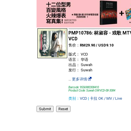
PMP10786: 林淑容 - 戏歌 MTV
VCD
售价：
RM29.90 / USD9.10
版式： VCD
语言： 华语
出品： Suwah
发行： Suwah
…
更多详情
Barcode: 9556980308410
Product Code: Suwah SWVCD-08-3084
类别：
VCD
|
卡拉 OK / MV / Live