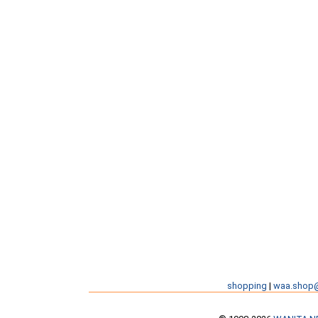
shopping
|
waa.shop