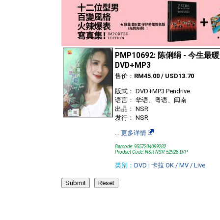
PMP10692: 陈俐绢 - 今生最
DVD+MP3
售价：
RM45.00 / USD13.70
版式： DVD+MP3 Pendrive
语言： 华语、粤语、闽南
出品： NSR
发行： NSR
…
更多详情
Barcode: 9557204099282
Product Code: NSR NSR-52928-D/P
类别：
DVD
|
卡拉 OK / MV / Live