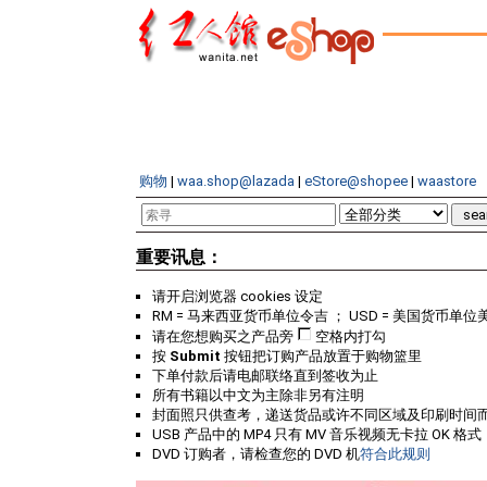
购物
|
waa.shop@lazada
|
eStore@shopee
|
waastore
重要讯息：
请开启浏览器 cookies 设定
RM = 马来西亚货币单位令吉 ； USD = 美国货币单位
请在您想购买之产品旁
空格内打勾
按
Submit
按钮把订购产品放置于购物篮里
下单付款后请电邮联络直到签收为止
所有书籍以中文为主除非另有注明
封面照只供查考，递送货品或许不同区域及印刷时间
USB 产品中的 MP4 只有 MV 音乐视频无卡拉 OK 格式
DVD 订购者，请检查您的 DVD 机
符合此规则