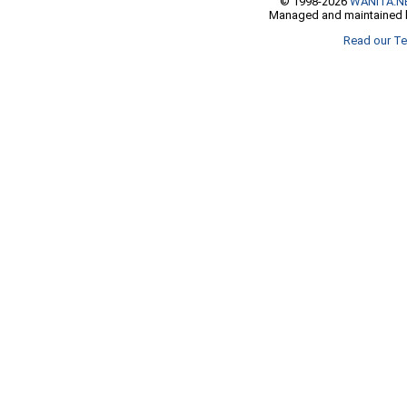
© 1998-2026
WANITA.N
Managed and maintained b
Read our Te