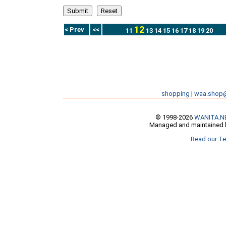
12
< Prev
<<
11
13
14
15
16
17
18
19
20
shopping
|
waa.shop
© 1998-2026
WANITA.N
Managed and maintained b
Read our Te