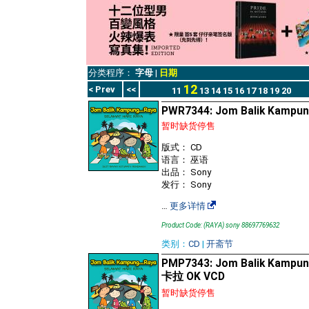
分类程序：
字母
|
日期
12
< Prev
<<
11
13
14
15
16
17
18
19
20
PWR7344: Jom Balik Kampung
暂时缺货停售
版式： CD
语言： 巫语
出品： Sony
发行： Sony
…
更多详情
Product Code: (RAYA) sony 88697769632
类别：
CD
|
开斋节
PMP7343: Jom Balik Kampung
卡拉 OK VCD
暂时缺货停售