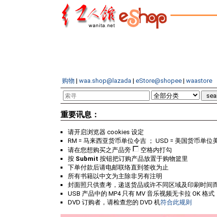
购物
|
waa.shop@lazada
|
eStore@shopee
|
waastore
重要讯息：
请开启浏览器 cookies 设定
RM = 马来西亚货币单位令吉 ； USD = 美国货币单位
请在您想购买之产品旁
空格内打勾
按
Submit
按钮把订购产品放置于购物篮里
下单付款后请电邮联络直到签收为止
所有书籍以中文为主除非另有注明
封面照只供查考，递送货品或许不同区域及印刷时间
USB 产品中的 MP4 只有 MV 音乐视频无卡拉 OK 格式
DVD 订购者，请检查您的 DVD 机
符合此规则