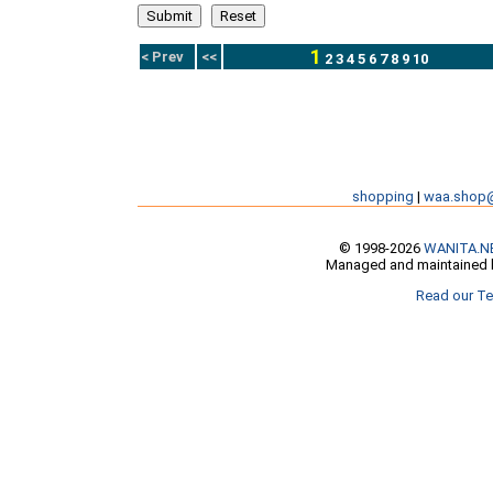
1
< Prev
<<
2
3
4
5
6
7
8
9
10
shopping
|
waa.shop
© 1998-2026
WANITA.N
Managed and maintained b
Read our Te