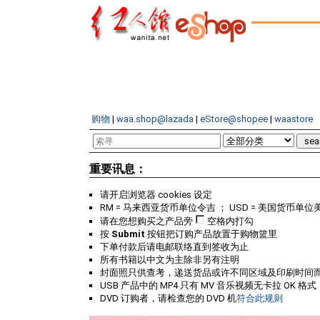
购物
|
waa.shop@lazada
|
eStore@shopee
|
waastore
重要讯息：
请开启浏览器 cookies 设定
RM = 马来西亚货币单位令吉 ； USD = 美国货币单位
请在您想购买之产品旁
空格内打勾
按
Submit
按钮把订购产品放置于购物篮里
下单付款后请电邮联络直到签收为止
所有书籍以中文为主除非另有注明
封面照只供查考，递送货品或许不同区域及印刷时间
USB 产品中的 MP4 只有 MV 音乐视频无卡拉 OK 格式
DVD 订购者，请检查您的 DVD 机
符合此规则