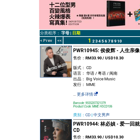
分类程序：
字母
|
日期
1
< Prev
<<
2
3
4
5
6
7
8
9
10
PWR10945: 侯俊辉 - 人生
售价：
RM33.90 / USD10.30
版式： CD
语言： 华语 / 粤语 / 闽南
出品： Big Voice Music
发行： MME
…
更多详情
Barcode: 9555207321379
Product Code: MME HSCD106
类别：
CD
|
中文男声
PWR10944: 林必媜 - 爱一
CD
售价：
RM33.90 / USD10.30