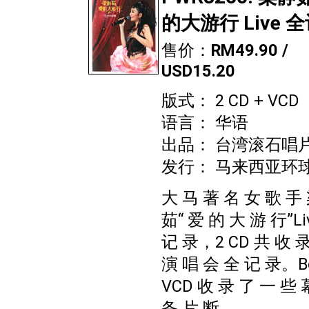
的大游行 Live 
售价：
RM49.90 /
USD15.20
版式： 2 CD + VCD
语言： 华语
出品： 台湾滚石唱
发行： 马来西亚环
大 马 著 名 女 歌 手
茹“ 爱 的 大 游 行”Li
记 录，2 CD 共 收 
演 唱 会 全 记 录。B
VCD 收 录 了 一 些 
备 片 断。