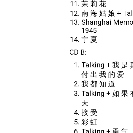
茉 莉 花
南 海 姑 娘 + Tal
Shanghai Memor
1945
宁 夏
CD B:
Talking + 我 是
付 出 我 的 爱
我 都 知 道
Talking + 如 果
天
接 受
彩 虹
Talking + 勇 气