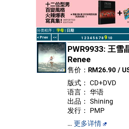
分类程序：
字母
|
日期
9
< Prev
<<
1
2
3
4
5
6
7
8
10
PWR9933: 王雪晶
Renee
售价：
RM26.90 / U
版式： CD+DVD
语言： 华语
出品： Shining
发行： PMP
…
更多详情