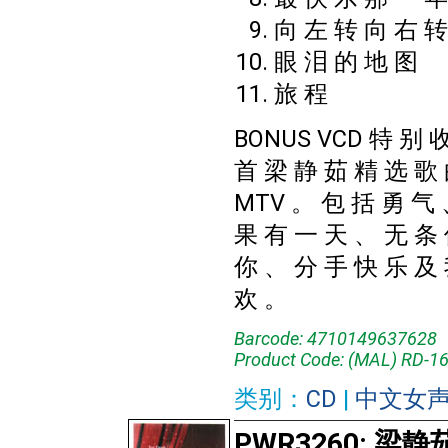
向 左 转 向 右 转
眼 泪 的 地 图
旅 程
BONUS VCD 特 别 收
首 梁 静 茹 精 选 歌
MTV 。 包 括 勇 气
果 有 一 天 、 无 条
你 、 分 手 快 乐 及
欢 。
Barcode: 4710149637628
Product Code: (MAL) RD-1
类别：
CD
|
中文女
PWR3260: 梁静茹