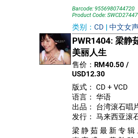
Barcode: 9556980744720
Product Code: SWCD27447
类别：
CD
|
中文女
PWR1404: 梁静
美丽人生
售价：
RM40.50 /
USD12.30
版式： CD + VCD
语言： 华语
出品： 台湾滚石唱
发行： 马来西亚滚
梁 静 茹 最 新 专 辑