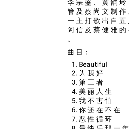
李 宗 盛 、 黄 韵 玲
管 及 蔡 尚 文 制 作
一 主 打 歌 出 自 五
阿 信 及 蔡 健 雅 的
。
曲 目：
Beautiful
为 我 好
第 三 者
美 丽 人 生
我 不 害 怕
你 还 在 不 在
恶 性 循 环
最 快 乐 那 一 年