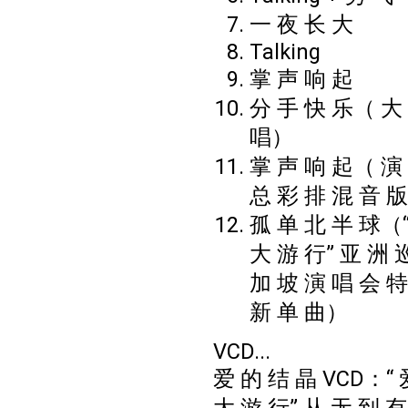
一 夜 长 大
Talking
掌 声 响 起
分 手 快 乐（ 大
唱）
掌 声 响 起（ 演
总 彩 排 混 音 
孤 单 北 半 球（“
大 游 行” 亚 洲 
加 坡 演 唱 会 特
新 单 曲）
VCD...
爱 的 结 晶 VCD：“ 