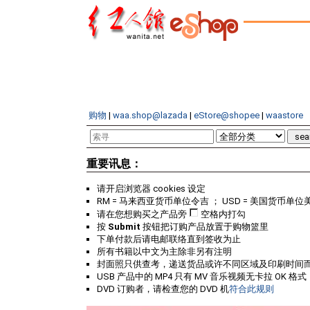
购物
|
waa.shop@lazada
|
eStore@shopee
|
waastore
重要讯息：
请开启浏览器 cookies 设定
RM = 马来西亚货币单位令吉 ； USD = 美国货币单位
请在您想购买之产品旁
空格内打勾
按
Submit
按钮把订购产品放置于购物篮里
下单付款后请电邮联络直到签收为止
所有书籍以中文为主除非另有注明
封面照只供查考，递送货品或许不同区域及印刷时间
USB 产品中的 MP4 只有 MV 音乐视频无卡拉 OK 格式
DVD 订购者，请检查您的 DVD 机
符合此规则