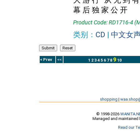
大 游 行” 从 无 到 有
幕 后 独 家 公 开
Product Code: RD1716-4 (
类别：
CD
|
中文女
9
< Prev
<<
1
2
3
4
5
6
7
8
10
shopping
|
waa.shop
© 1998-2026
WANITA.N
Managed and maintained b
Read our Te